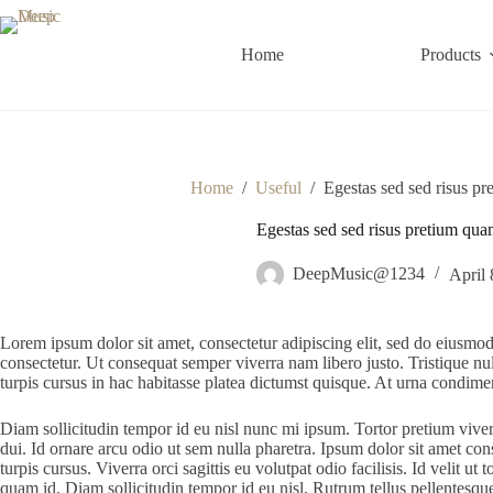
Home
Products
Home
/
Useful
/
Egestas sed sed risus p
Egestas sed sed risus pretium qua
DeepMusic@1234
April 
Lorem ipsum dolor sit amet, consectetur adipiscing elit, sed do eiusmod
consectetur. Ut consequat semper viverra nam libero justo. Tristique nul
turpis cursus in hac habitasse platea dictumst quisque. At urna condime
Diam sollicitudin tempor id eu nisl nunc mi ipsum. Tortor pretium viverr
dui. Id ornare arcu odio ut sem nulla pharetra. Ipsum dolor sit amet con
turpis cursus. Viverra orci sagittis eu volutpat odio facilisis. Id velit
quam id. Diam sollicitudin tempor id eu nisl. Rutrum tellus pellentesque 