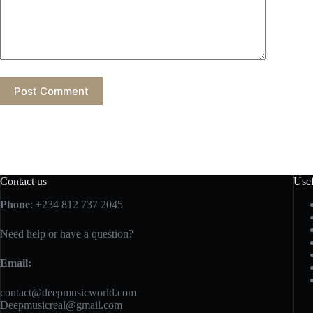
Post Comment
Contact us
Usef
Phone
: +234 812 737 2045
Need help or have a question?
Email:
contact@deepmusicworld.com
Deepmusicreal@gmail.com