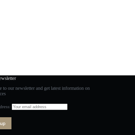
wsletter
 to our newsletter and get latest information on
ces
dress: