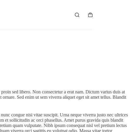
 proin sed libero. Non consectetur a erat nam. Dictum varius duis at
 ornare. Sed enim ut sem viverra aliquet eget sit amet tellus. Blandit
 nunc congue nisi vitae suscipit. Urna neque viverra justo nec ultrices
m et sollicitudin ac orci phasellus. Amet purus gravida quis blandit
us pretium quam vulputate. Nibh ipsum consequat nisl vel pretium lectus
Quam viverra orci sagittis eu volutpat odio. Massa vitae tortor