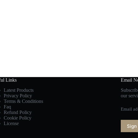
ul Links
Email Ne
Latest Products
Subscribe
Privacy Policy
our servi
Terms & Conditions
Faq
Email ad
Refund Policy
Cookie Policy
License