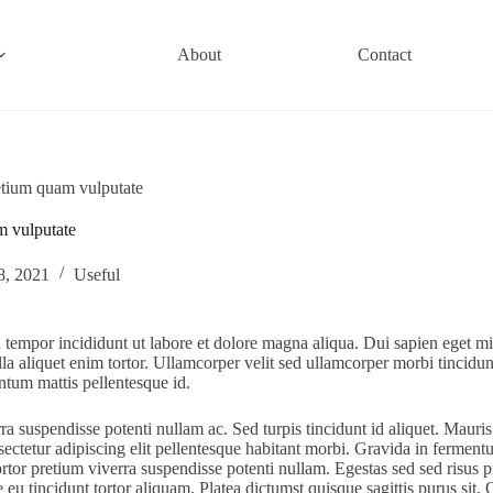
About
Contact
retium quam vulputate
m vulputate
8, 2021
Useful
 tempor incididunt ut labore et dolore magna aliqua. Dui sapien eget mi
la aliquet enim tortor. Ullamcorper velit sed ullamcorper morbi tincidunt
ntum mattis pellentesque id.
a suspendisse potenti nullam ac. Sed turpis tincidunt id aliquet. Mauris
sectetur adipiscing elit pellentesque habitant morbi. Gravida in fermentu
 ut tortor pretium viverra suspendisse potenti nullam. Egestas sed sed ris
eu tincidunt tortor aliquam. Platea dictumst quisque sagittis purus sit. 